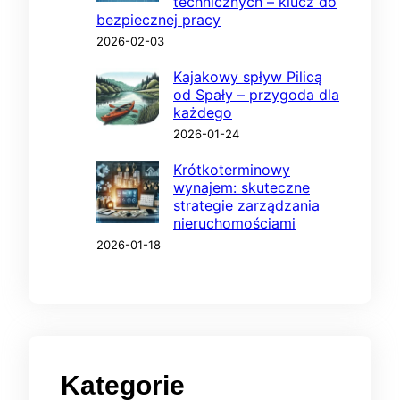
technicznych – klucz do
bezpiecznej pracy
2026-02-03
Kajakowy spływ Pilicą
od Spały – przygoda dla
każdego
2026-01-24
Krótkoterminowy
wynajem: skuteczne
strategie zarządzania
nieruchomościami
2026-01-18
Kategorie