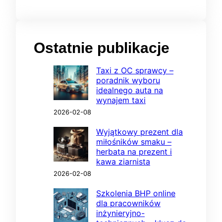
Ostatnie publikacje
Taxi z OC sprawcy –
poradnik wyboru
idealnego auta na
wynajem taxi
2026-02-08
Wyjątkowy prezent dla
miłośników smaku –
herbata na prezent i
kawa ziarnista
2026-02-08
Szkolenia BHP online
dla pracowników
inżynieryjno-