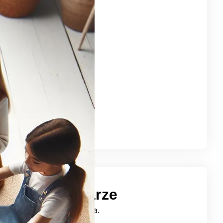
ty 2025
stopad 2024
ździernik 2024
zesień 2024
erpień 2024
piec 2024
erwiec 2024
j 2024
iecień 2024
rzec 2024
atnie komentarze
mentarzy do wyświetlenia.