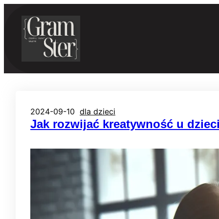
Przejdź
do
treści
2024-09-10
dla dzieci
Jak rozwijać kreatywność u dziec