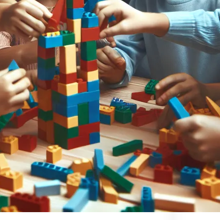
Kat
ab
Ar
dl
Ed
Ko
Kr
Ma
mu
mu
pu
Re
Ro
Ry
su
ul
Za