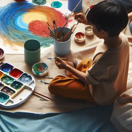
Odw
Facebook
X
Insta