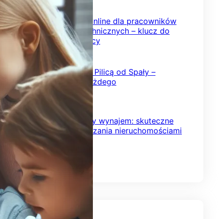
2026-02-08
Szkolenia BHP online dla pracowników
inżynieryjno-technicznych – klucz do
bezpiecznej pracy
2026-02-03
Kajakowy spływ Pilicą od Spały –
przygoda dla każdego
2026-01-24
Krótkoterminowy wynajem: skuteczne
strategie zarządzania nieruchomościami
2026-01-18