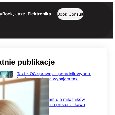
y
Rock, Jazz, Elektronika
Book Consult
tnie publikacje
Taxi z OC sprawcy – poradnik wyboru
idealnego auta na wynajem taxi
2026-02-08
Wyjątkowy prezent dla miłośników
smaku – herbata na prezent i kawa
ziarnista