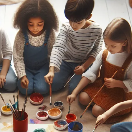
lu
li
pa
wr
si
li
cz
ma
kw
ma
Ost
Brak ko