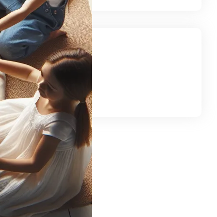
iedź nas
gram
LinkedIn