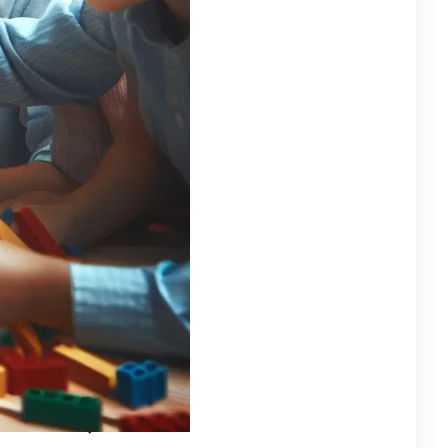
egorie
strakcyjny
(57)
tystyczne doznania
(7)
a dzieci
(7)
ukacyjne Zabawki
(11)
ncerty
(10)
eatywne rozgrywki
(4)
larstwo
(9)
zyczne
(10)
zyczny
(13)
zzle
(4)
cenzje Gier
(10)
ck, Jazz, Elektronika
(10)
tmiczne przygody
(4)
rrealistyczne
(7)
iczne
(4)
bawki dźwięku
(9)