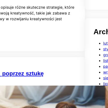
 opisuje różne skuteczne strategie, które
woją kreatywność, takie jak zabawa z
wy w rozwijaniu kreatywności jest
Arc
lu
st
gr
li
pa
wr
i poprzez sztukę
si
li
cz
ma
kw
ma