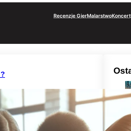
Recenzje Gier
Malarstwo
Koncert
Osta
i?