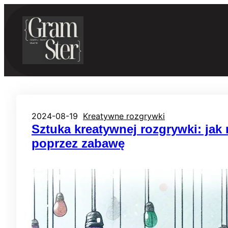
Przejdź
do
treści
2024-08-19
Kreatywne rozgrywki
Sztuka kreatywnej rozgrywki: ja
poprzez zabawę