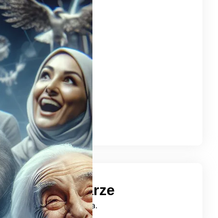
ty 2025
stopad 2024
ździernik 2024
zesień 2024
erpień 2024
piec 2024
erwiec 2024
j 2024
iecień 2024
rzec 2024
atnie komentarze
mentarzy do wyświetlenia.