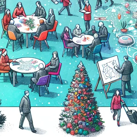
Kat
ab
Ar
dl
Ed
Ko
Kr
Ma
mu
mu
pu
Re
Ro
Ry
su
ul
Za