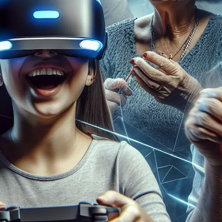
Odw
Facebook
X
Insta