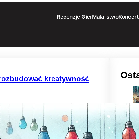
Recenzje Gier
Malarstwo
Koncert
Osta
k rozbudować kreatywność