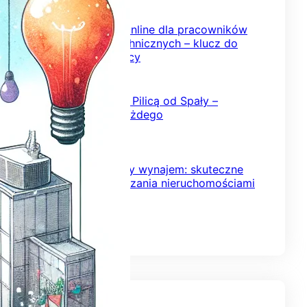
2026-02-08
Szkolenia BHP online dla pracowników
inżynieryjno-technicznych – klucz do
bezpiecznej pracy
2026-02-03
Kajakowy spływ Pilicą od Spały –
przygoda dla każdego
2026-01-24
Krótkoterminowy wynajem: skuteczne
strategie zarządzania nieruchomościami
2026-01-18