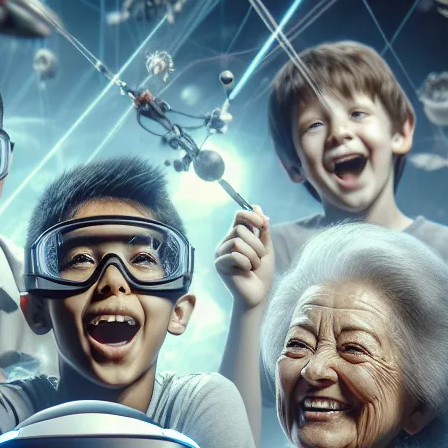
lu
li
pa
wr
si
li
cz
ma
kw
ma
Ost
Brak ko