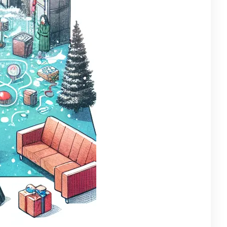
egorie
strakcyjny
(57)
tystyczne doznania
(7)
a dzieci
(7)
ukacyjne Zabawki
(11)
ncerty
(10)
eatywne rozgrywki
(4)
larstwo
(9)
zyczne
(10)
zyczny
(13)
zzle
(4)
cenzje Gier
(10)
ck, Jazz, Elektronika
(10)
tmiczne przygody
(4)
rrealistyczne
(7)
iczne
(4)
bawki dźwięku
(9)