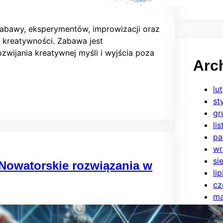
zabawy, eksperymentów, improwizacji oraz
 kreatywności. Zabawa jest
zwijania kreatywnej myśli i wyjścia poza
Arc
…
lu
st
gr
li
pa
wr
si
Nowatorskie rozwiązania w
li
cz
ma
kw
ma