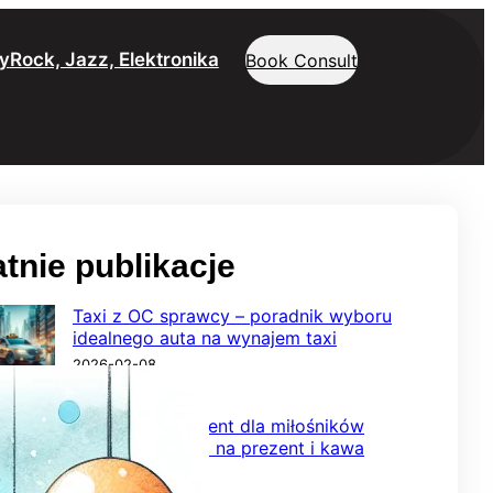
y
Rock, Jazz, Elektronika
Book Consult
tnie publikacje
Taxi z OC sprawcy – poradnik wyboru
idealnego auta na wynajem taxi
2026-02-08
Wyjątkowy prezent dla miłośników
smaku – herbata na prezent i kawa
ziarnista