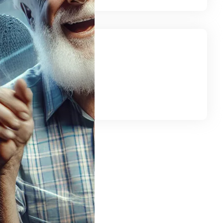
iedź nas
gram
LinkedIn