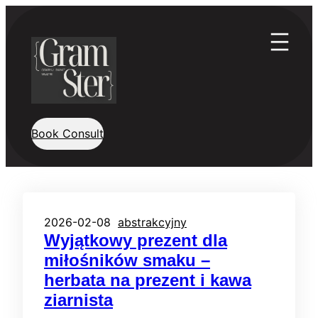
Przejdź
do
treści
Book Consult
2026-02-08
abstrakcyjny
Wyjątkowy prezent dla
miłośników smaku –
herbata na prezent i kawa
ziarnista