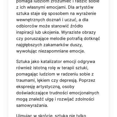
pomaga ludziom zrozumieć i radzić sobie
z ich własnymi emocjami. Dla artystów
sztuka staje się sposobem na wyrażenie
wewnętrznych doznań i uczuć, a dla
odbiorców może stanowić źródło
inspiracji lub ukojenia. Wyraziste obrazy
czy poruszające melodie potrafią dotknąć
najgłębszych zakamarków duszy,
wywołując niezapomniane emocje.
Sztuka jako katalizator emocji odgrywa
również istotną rolę w terapii sztuki,
pomagając ludziom w radzeniu sobie z
traumami, lękiem czy depresją. Poprzez
ekspresję artystyczną, osoby
doświadczające trudności emocjonalnych
mogą znaleźć ulgę i rozwijać zdolności
samowyrażania.
Ujmując w skrócie, sztuka nie tylko