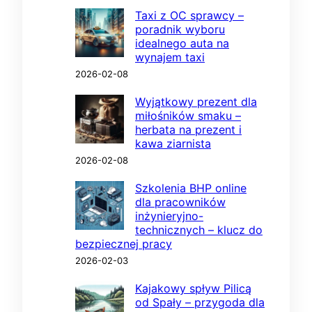
Taxi z OC sprawcy –
poradnik wyboru
idealnego auta na
wynajem taxi
2026-02-08
Wyjątkowy prezent dla
miłośników smaku –
herbata na prezent i
kawa ziarnista
2026-02-08
Szkolenia BHP online
dla pracowników
inżynieryjno-
technicznych – klucz do
bezpiecznej pracy
2026-02-03
Kajakowy spływ Pilicą
od Spały – przygoda dla