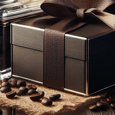
Odw
Facebook
X
Insta