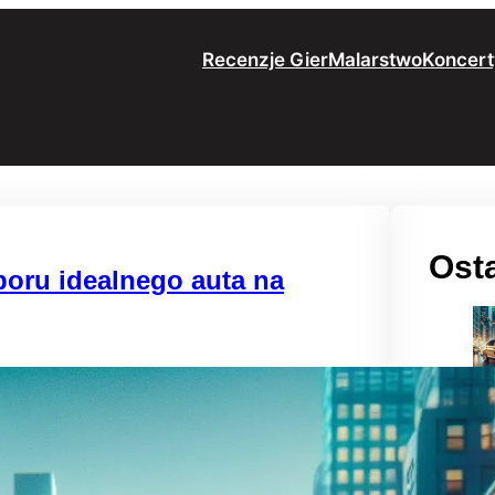
Recenzje Gier
Malarstwo
Koncert
Osta
boru idealnego auta na