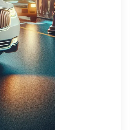
egorie
strakcyjny
(57)
tystyczne doznania
(7)
a dzieci
(7)
ukacyjne Zabawki
(11)
ncerty
(10)
eatywne rozgrywki
(4)
larstwo
(9)
zyczne
(10)
zyczny
(13)
zzle
(4)
cenzje Gier
(10)
ck, Jazz, Elektronika
(10)
tmiczne przygody
(4)
rrealistyczne
(7)
iczne
(4)
bawki dźwięku
(9)