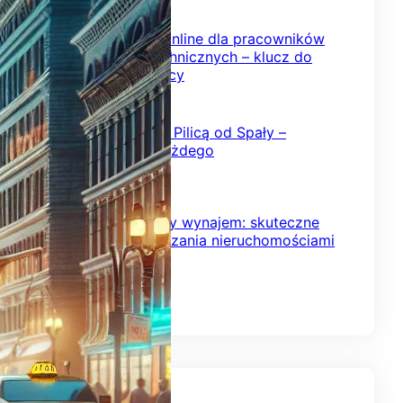
2026-02-08
Szkolenia BHP online dla pracowników
inżynieryjno-technicznych – klucz do
bezpiecznej pracy
2026-02-03
Kajakowy spływ Pilicą od Spały –
przygoda dla każdego
2026-01-24
Krótkoterminowy wynajem: skuteczne
strategie zarządzania nieruchomościami
2026-01-18