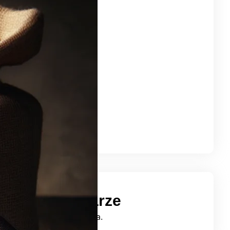
ty 2025
stopad 2024
ździernik 2024
zesień 2024
erpień 2024
piec 2024
erwiec 2024
j 2024
iecień 2024
rzec 2024
atnie komentarze
mentarzy do wyświetlenia.