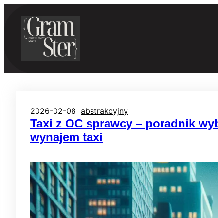
Przejdź
do
treści
2026-02-08
abstrakcyjny
Taxi z OC sprawcy – poradnik wy
wynajem taxi