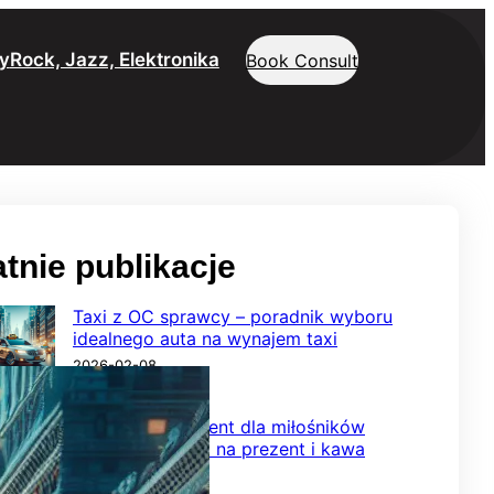
y
Rock, Jazz, Elektronika
Book Consult
tnie publikacje
Taxi z OC sprawcy – poradnik wyboru
idealnego auta na wynajem taxi
2026-02-08
Wyjątkowy prezent dla miłośników
smaku – herbata na prezent i kawa
ziarnista