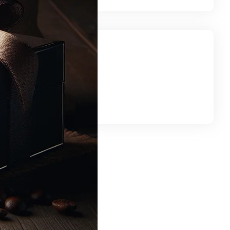
iedź nas
gram
LinkedIn