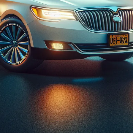
Kat
ab
Ar
dl
Ed
Ko
Kr
Ma
mu
mu
pu
Re
Ro
Ry
su
ul
Za