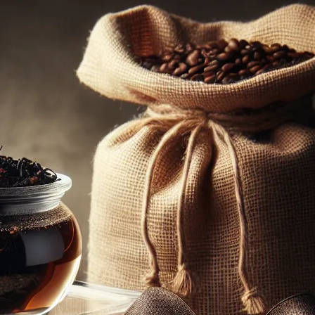
lu
li
pa
wr
si
li
cz
ma
kw
ma
Ost
Brak ko