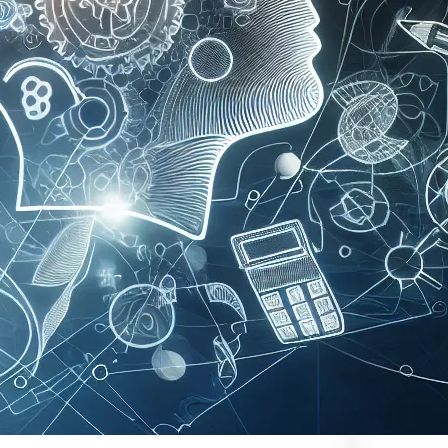
Kat
ab
Ar
dl
Ed
Ko
Kr
Ma
mu
mu
pu
Re
Ro
Ry
su
ul
Za