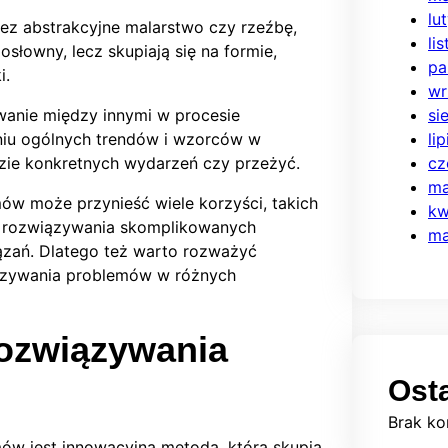
lu
ez abstrakcyjne malarstwo czy rzeźbę,
li
słowny, lecz skupiają się na formie,
pa
i.
wr
wanie między innymi w procesie
si
aniu ogólnych trendów i wzorców w
li
izie konkretnych wydarzeń czy przeżyć.
cz
ma
ów może przynieść wiele korzyści, takich
kw
ie rozwiązywania skomplikowanych
ma
zań. Dlatego też warto rozważyć
iązywania problemów w różnych
ozwiązywania
Ost
Brak ko
ów jest innowacyjną metodą, która skupia