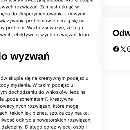
powych rozwiązań. Zamiast utknąć w
achęca do eksperymentowania z nowymi
wiązywania problemów opierają się na
any problem. Warto zauważyć, że tego
Odw
wych, efektywniejszych rozwiązań, które
Facebook
X
Insta
do wyzwań
mów skupia się na kreatywnym podejściu
ody myślenia. W takim podejściu
nym dochodzeniu do wniosków, lecz na
nia „poza schematami”. Kreatywne
nowacyjnych rozwiązań, które mogą
ch, takich jak biznes, sztuka czy nauka.
liwość odkrycia nowatorskich rozwiązań,
dziedziny. Dlatego coraz więcej osób i