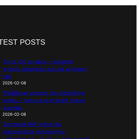
TEST POSTS
Taxi z OC sprawcy – poradnik
wyboru idealnego auta na wynajem
taxi
2026-02-08
Wyjątkowy prezent dla miłośników
smaku – herbata na prezent i kawa
ziarnista
2026-02-08
Szkolenia BHP online dla
pracowników inżynieryjno-
technicznych – klucz do bezpiecznej