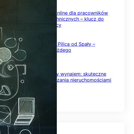
2026-02-08
Szkolenia BHP online dla pracowników
inżynieryjno-technicznych – klucz do
bezpiecznej pracy
2026-02-03
Kajakowy spływ Pilicą od Spały –
przygoda dla każdego
2026-01-24
Krótkoterminowy wynajem: skuteczne
strategie zarządzania nieruchomościami
2026-01-18