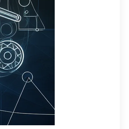
egorie
strakcyjny
(57)
tystyczne doznania
(7)
a dzieci
(7)
ukacyjne Zabawki
(11)
ncerty
(10)
eatywne rozgrywki
(4)
larstwo
(9)
zyczne
(10)
zyczny
(13)
zzle
(4)
cenzje Gier
(10)
ck, Jazz, Elektronika
(10)
tmiczne przygody
(4)
rrealistyczne
(7)
iczne
(4)
bawki dźwięku
(9)