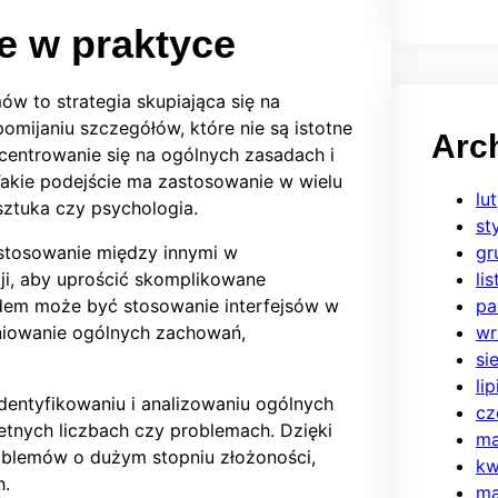
e w praktyce
w to strategia skupiająca się na
omijaniu szczegółów, które nie są istotne
Arc
centrowanie się na ogólnych zasadach i
akie podejście ma zastosowanie w wielu
lu
sztuka czy psychologia.
st
astosowanie między innymi w
gr
ji, aby uprościć skomplikowane
li
adem może być stosowanie interfejsów w
pa
niowanie ogólnych zachowań,
wr
si
li
dentyfikowaniu i analizowaniu ogólnych
cz
retnych liczbach czy problemach. Dzięki
ma
oblemów o dużym stopniu złożoności,
kw
h.
ma