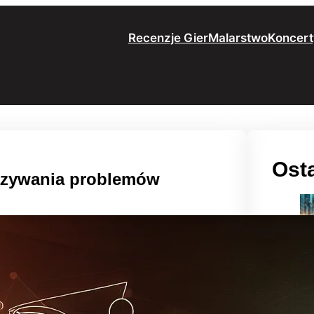
Recenzje Gier
Malarstwo
Koncert
Osta
iązywania problemów