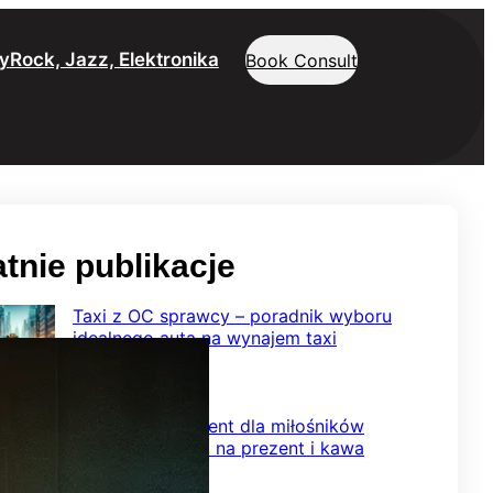
y
Rock, Jazz, Elektronika
Book Consult
tnie publikacje
Taxi z OC sprawcy – poradnik wyboru
idealnego auta na wynajem taxi
2026-02-08
Wyjątkowy prezent dla miłośników
smaku – herbata na prezent i kawa
ziarnista