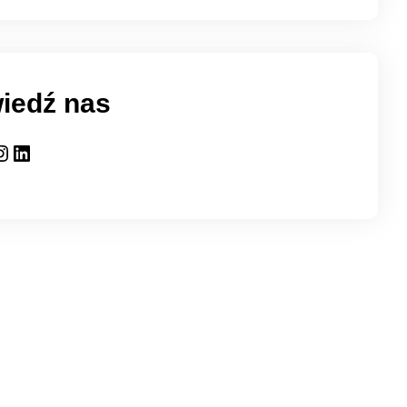
iedź nas
gram
LinkedIn