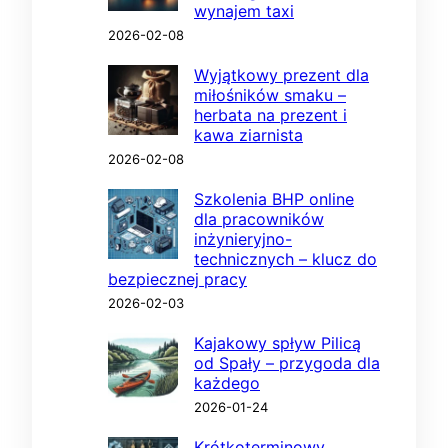
wynajem taxi
2026-02-08
Wyjątkowy prezent dla
miłośników smaku –
herbata na prezent i
kawa ziarnista
2026-02-08
Szkolenia BHP online
dla pracowników
inżynieryjno-
technicznych – klucz do
bezpiecznej pracy
2026-02-03
Kajakowy spływ Pilicą
od Spały – przygoda dla
każdego
2026-01-24
Krótkoterminowy