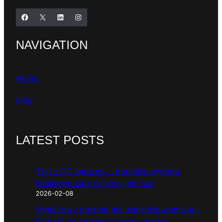
Facebook
X
LinkedIn
Instagram
NAVIGATION
Home
Blog
LATEST POSTS
Taxi z OC sprawcy – poradnik wyboru
idealnego auta na wynajem taxi
2026-02-08
Wyjątkowy prezent dla miłośników smaku –
herbata na prezent i kawa ziarnista