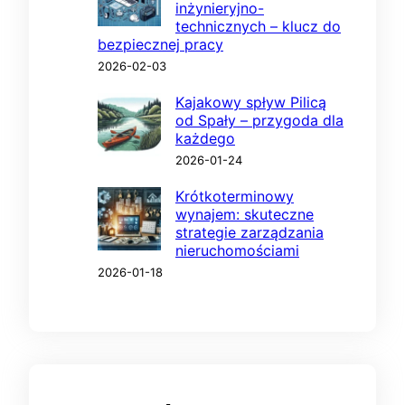
inżynieryjno-
technicznych – klucz do
bezpiecznej pracy
2026-02-03
Kajakowy spływ Pilicą
od Spały – przygoda dla
każdego
2026-01-24
Krótkoterminowy
wynajem: skuteczne
strategie zarządzania
nieruchomościami
2026-01-18