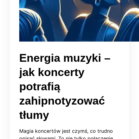
Energia muzyki –
jak koncerty
potrafią
zahipnotyzować
tłumy
Magia koncertów jest czymś, co trudno
opisać słowami. To nie tylko połączenie