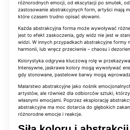
różnorodnych emocji, od ekscytacji po smutek, od
zastosowanie abstrakcyjnych form, artyści mają m
które czasem trudno opisać słowami.
Każda abstrakcyjna forma może wywoływać różne
jest to efekt zaskoczenia, gdy widz nie jest w sta
widzi. W innych przypadkach abstrakcyjne formy
harmonii, lub wręcz przeciwnie – chaosu i dezorient
Kolorystyka odgrywa kluczową rolę w przekazywan
Intensywne, jaskrawe kolory mogą wywoływać ene
gdy stonowane, pastelowe barwy mogą wprowadza
Malarstwo abstrakcyjne jako nośnik emocjonalnych
artystów, ale również dla odbiorców sztuki, któr
własnymi emocjami. Poprzez eksplorację abstrakc
abstrakcyjne ma moc dotarcia do głębokich zakam
różnorodne emocje i reakcje.
Siła koloru i abstrakcj