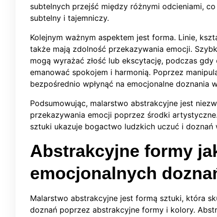
subtelnych przejść między różnymi odcieniami, co s
subtelny i tajemniczy.
Kolejnym ważnym aspektem jest forma. Linie, kszta
także mają zdolność przekazywania emocji. Szybk
mogą wyrażać złość lub ekscytację, podczas gdy d
emanować spokojem i harmonią. Poprzez manipulac
bezpośrednio wpłynąć na emocjonalne doznania w
Podsumowując, malarstwo abstrakcyjne jest niez
przekazywania emocji poprzez środki artystyczne. 
sztuki ukazuje bogactwo ludzkich uczuć i doznań 
Abstrakcyjne formy ja
emocjonalnych dozna
Malarstwo abstrakcyjne jest formą sztuki, która s
doznań poprzez abstrakcyjne formy i kolory. Abst