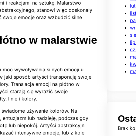
i i reakcjami na sztukę. Malarstwo
lu
abstrakcyjnego, stanowi więc doskonały
li
 swoje emocje oraz wzbudzić silne
pa
wr
si
płótno w malarstwie
li
cz
ma
kw
ma moc wywoływania silnych emocji u
ma
w jaki sposób artyści transponują swoje
ory. Translacja emocji na płótno w
ści starają się wyrazić swoje
, linie i kolory.
st świadome używanie kolorów. Na
Ost
, entuzjazm lub nadzieję, podczas gdy
ę lub niepokój. Artyści abstrakcyjni
Brak ko
kazać intensywne emocje, lub z kolei