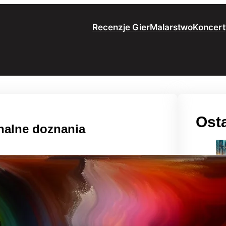
Recenzje Gier
Malarstwo
Koncert
Osta
nalne doznania