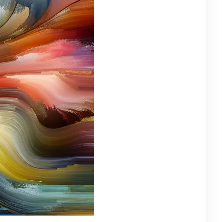
egorie
strakcyjny
(57)
tystyczne doznania
(7)
a dzieci
(7)
ukacyjne Zabawki
(11)
ncerty
(10)
eatywne rozgrywki
(4)
larstwo
(9)
zyczne
(10)
zyczny
(13)
zzle
(4)
cenzje Gier
(10)
ck, Jazz, Elektronika
(10)
tmiczne przygody
(4)
rrealistyczne
(7)
iczne
(4)
bawki dźwięku
(9)