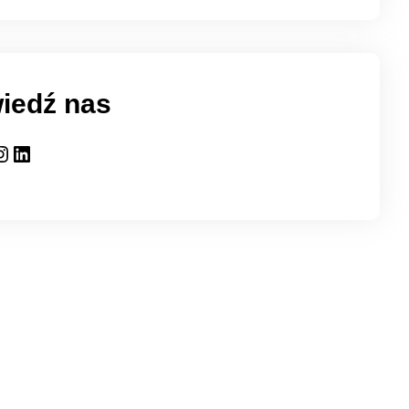
iedź nas
gram
LinkedIn