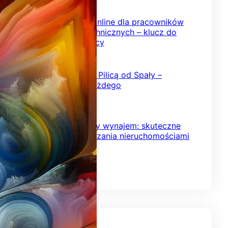
2026-02-08
Szkolenia BHP online dla pracowników
inżynieryjno-technicznych – klucz do
bezpiecznej pracy
2026-02-03
Kajakowy spływ Pilicą od Spały –
przygoda dla każdego
2026-01-24
Krótkoterminowy wynajem: skuteczne
strategie zarządzania nieruchomościami
2026-01-18