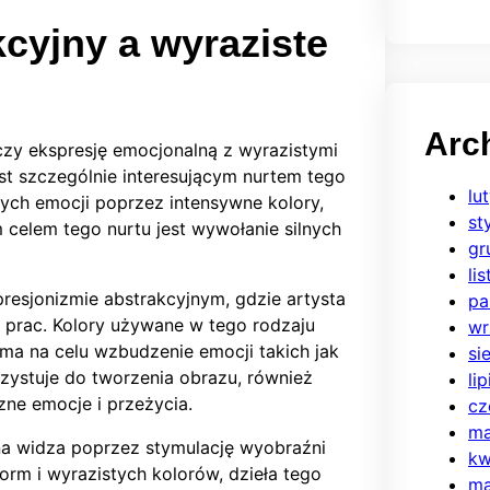
cyjny a wyraziste
Arc
ączy ekspresję emocjonalną z wyrazistymi
est szczególnie interesującym nurtem tego
lu
nych emocji poprzez intensywne kolory,
st
 celem tego nurtu jest wywołanie silnych
gr
li
resjonizmie abstrakcyjnym, gdzie artysta
pa
 prac. Kolory używane w tego rodzaju
wr
 ma na celu wzbudzenie emocji takich jak
si
rzystuje do tworzenia obrazu, również
li
ne emocje i przeżycia.
cz
ma
na widza poprzez stymulację wyobraźni
kw
orm i wyrazistych kolorów, dzieła tego
ma