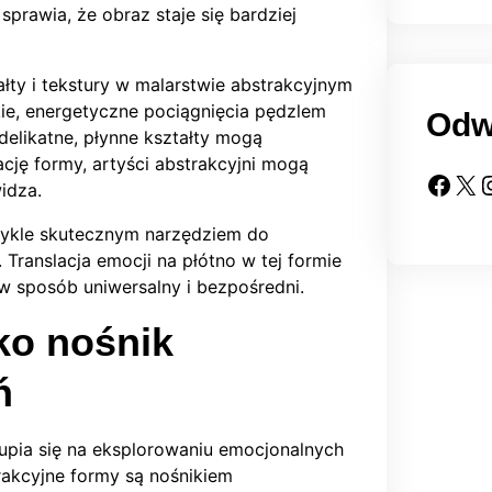
prawia, że obraz staje się bardziej
łty i tekstury w malarstwie abstrakcyjnym
ie, energetyczne pociągnięcia pędzlem
Odw
elikatne, płynne kształty mogą
ję formy, artyści abstrakcyjni mogą
Facebook
X
Insta
idza.
wykle skutecznym narzędziem do
Translacja emocji na płótno w tej formie
w sposób uniwersalny i bezpośredni.
ko nośnik
ń
kupia się na eksplorowaniu emocjonalnych
rakcyjne formy są nośnikiem