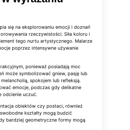
upia się na eksplorowaniu emocji i doznań
zorowywania rzeczywistości. Siła koloru i
lement tego nurtu artystycznego. Malarze
emocje poprzez intensywne używanie
trakcyjnym, ponieważ posiadają moc
eń może symbolizować gniew, pasję lub
 melancholią, spokojem lub refleksją.
kować emocje, podczas gdy delikatne
 odcienie uczuć.
entacja obiektów czy postaci, również
, swobodne kształty mogą budzić
gdy bardziej geometryczne formy mogą