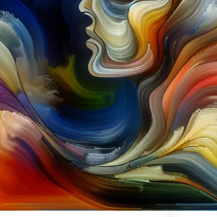
Kat
ab
Ar
dl
Ed
Ko
Kr
Ma
mu
mu
pu
Re
Ro
Ry
su
ul
Za