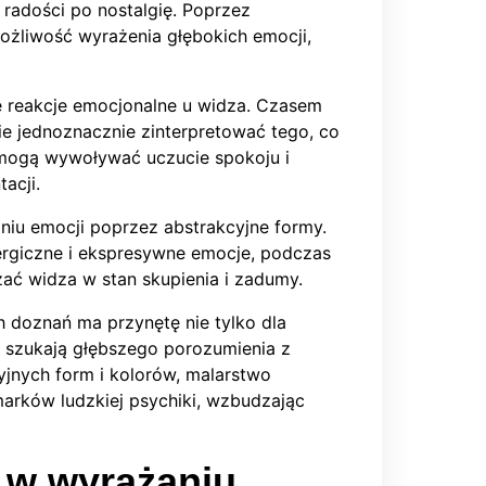
 radości po nostalgię. Poprzez
ożliwość wyrażenia głębokich emocji,
 reakcje emocjonalne u widza. Czasem
nie jednoznacznie zinterpretować tego, co
 mogą wywoływać uczucie spokoju i
acji.
iu emocji poprzez abstrakcyjne formy.
rgiczne i ekspresywne emocje, podczas
ć widza w stan skupienia i zadumy.
 doznań ma przynętę nie tylko dla
zy szukają głębszego porozumienia z
yjnych form i kolorów, malarstwo
arków ludzkiej psychiki, wzbudzając
i w wyrażaniu