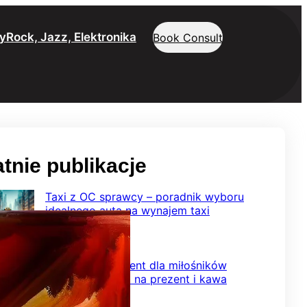
y
Rock, Jazz, Elektronika
Book Consult
tnie publikacje
Taxi z OC sprawcy – poradnik wyboru
idealnego auta na wynajem taxi
2026-02-08
Wyjątkowy prezent dla miłośników
smaku – herbata na prezent i kawa
ziarnista