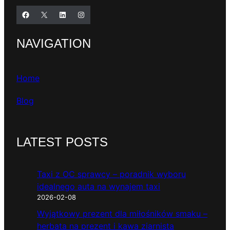
Facebook
X
LinkedIn
Instagram
NAVIGATION
Home
Blog
LATEST POSTS
Taxi z OC sprawcy – poradnik wyboru
idealnego auta na wynajem taxi
2026-02-08
Wyjątkowy prezent dla miłośników smaku –
herbata na prezent i kawa ziarnista