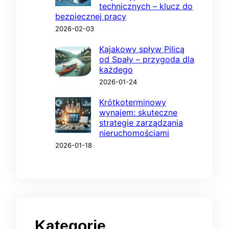
technicznych – klucz do
bezpiecznej pracy
2026-02-03
Kajakowy spływ Pilicą
od Spały – przygoda dla
każdego
2026-01-24
Krótkoterminowy
wynajem: skuteczne
strategie zarządzania
nieruchomościami
2026-01-18
Kategorie