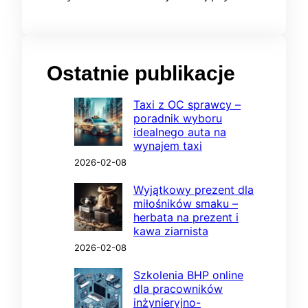
Ostatnie publikacje
Taxi z OC sprawcy –
poradnik wyboru
idealnego auta na
wynajem taxi
2026-02-08
Wyjątkowy prezent dla
miłośników smaku –
herbata na prezent i
kawa ziarnista
2026-02-08
Szkolenia BHP online
dla pracowników
inżynieryjno-