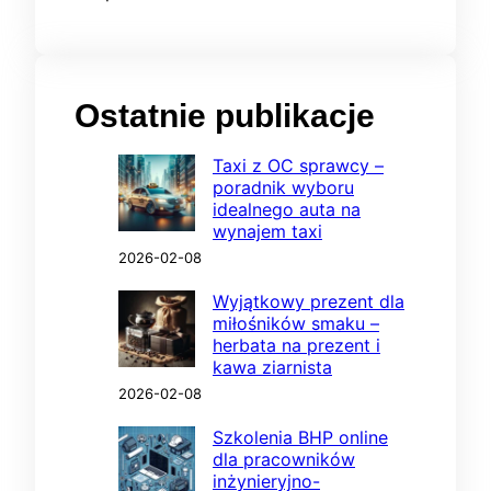
Ostatnie publikacje
Taxi z OC sprawcy –
poradnik wyboru
idealnego auta na
wynajem taxi
2026-02-08
Wyjątkowy prezent dla
miłośników smaku –
herbata na prezent i
kawa ziarnista
2026-02-08
Szkolenia BHP online
dla pracowników
inżynieryjno-