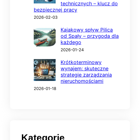
technicznych – klucz do
bezpiecznej pracy
2026-02-03
Kajakowy spływ Pilicą
od Spały – przygoda dla
każdego
2026-01-24
Krótkoterminowy
wynajem: skuteczne
strategie zarządzania
nieruchomościami
2026-01-18
Kategorie