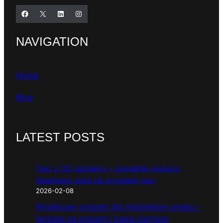
Facebook
X
LinkedIn
Instagram
NAVIGATION
Home
Blog
LATEST POSTS
Taxi z OC sprawcy – poradnik wyboru
idealnego auta na wynajem taxi
2026-02-08
Wyjątkowy prezent dla miłośników smaku –
herbata na prezent i kawa ziarnista