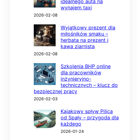
idealnego auta na
wynajem taxi
2026-02-08
Wyjątkowy prezent dla
miłośników smaku –
herbata na prezent i
kawa ziarnista
2026-02-08
Szkolenia BHP online
dla pracowników
inżynieryjno-
technicznych – klucz do
bezpiecznej pracy
2026-02-03
Kajakowy spływ Pilicą
od Spały – przygoda dla
każdego
2026-01-24